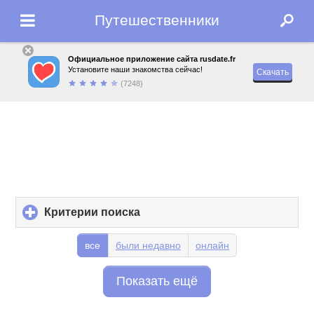
Путешественники
Официальное приложение сайта rusdate.fr
Установите наши знакомства сейчас!
Скачать
(7248)
Критерии поиска
click
to
expand
все
были недавно
онлайн
contents
Показать ещё