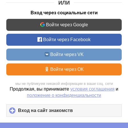
или
Вход через социальные сети
Войти через Google
Войти через Facebook
Войти через VK
Войти через ОК
мы не публикуем никакой информации в ваши соц. сети
Продолжая, вы принимаете
условия соглашения
и
положение о конфиденциальности
Вход на сайт знакомств
click
to
expand
contents