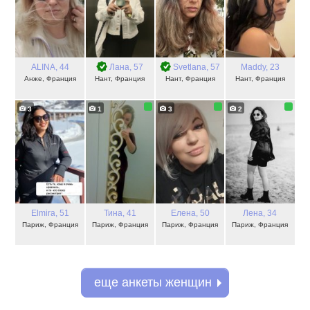
ALINA
, 44
Лана
, 57
Svetlana
, 57
Maddy
, 23
Анже, Франция
Нант, Франция
Нант, Франция
Нант, Франция
3
1
3
2
Elmira
, 51
Тина
, 41
Елена
, 50
Лена
, 34
Париж, Франция
Париж, Франция
Париж, Франция
Париж, Франция
еще анкеты женщин