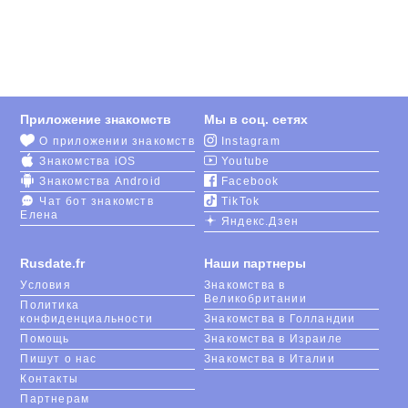
Для тех, кто испытывает какие-либо трудности в
коммуникации, сайт знакомств RusDate организует
виртуальные встречи русскоязычных членов
общины. Здесь все, кто ищет новых друзей или
отношения, останутся довольны. Сервис
предлагает множество полезных опций для
Приложение знакомств
Мы в соц. сетях
общения: видео-звонки, онлайн-чаты, игра
О приложении знакомств
Instagram
«
Симпатии
».
Знакомства iOS
Youtube
Портал не ограничивает абонентов по
Знакомства Android
Facebook
длительности диалога – вы можете
Чат бот знакомств
TikTok
Елена
переписываться с несколькими кандидатами, пока
Яндекс.Дзен
не выберете того, кто идеально вписывается в
вашу жизнь. Тогда приходит время обменяться
Rusdate.fr
Наши партнеры
контактами и встретиться в реальности.
Условия
Знакомства в
Великобритании
Политика
Мобильное приложение
RusDate
помогает найти
конфиденциальности
Знакомства в Голландии
объект для знакомства в Анже с помощью
Помощь
Знакомства в Израиле
геолокации, показывающей пользователей,
Пишут о нас
Знакомства в Италии
находящихся неподалеку.
Контакты
Партнерам
Каждый профиль после регистрации проходит