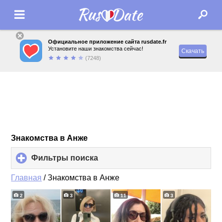
Официальное приложение сайта rusdate.fr
Установите наши знакомства сейчас!
Скачать
(7248)
Знакомства в Анже
Фильтры поиска
click
to
expand
Главная
/
Знакомства в Анже
contents
2
3
11
3