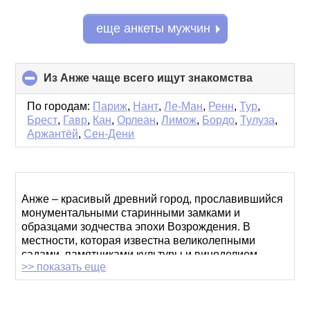
еще анкеты мужчин
Из Анже чаще всего ищут знакомства
click
to
collapse
По городам:
Париж
,
Нант
,
Ле-Ман
,
Ренн
,
Тур
,
contents
Брест
,
Гавр
,
Кан
,
Орлеан
,
Лимож
,
Бордо
,
Тулуза
,
Аржантёй
,
Сен-Дени
Анже – красивый древний город, прославившийся
монументальными старинными замками и
образцами зодчества эпохи Возрождения. В
местности, которая известна великолепными
садами, памятниками культуры и виноделием,
>> показать еще
знакомства происходят сами собой, а
романтические или приятельские отношения
развиваются стремительно и безыскусно.