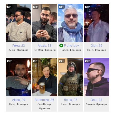
1
2
1
2
Рома
, 23
Alexis
, 33
Frenchguy
, 49
Oleh
, 65
Анже, Франция
Ле-Ман, Франция
Чолет, Франция
Нант, Франция
2
1
1
2
Aleko
, 29
Валентин
, 36
Леша
, 27
Олег
, 37
Нант, Франция
Сен-Назар,
Нант, Франция
Лаваль, Франция
Франция